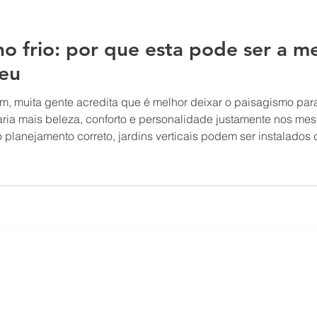
 no frio: por que esta pode ser a 
seu
, muita gente acredita que é melhor deixar o paisagismo para
raria mais beleza, conforto e personalidade justamente nos 
planejamento correto, jardins verticais podem ser instalados d
tes já adaptados, desenvolvidos e integrados ao ambiente. Afi
unicação Digital