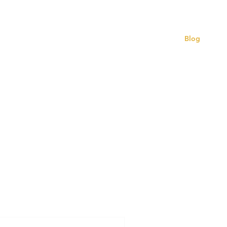
ZADA
QUEM ATENDEMOS
CONTATO
Blog