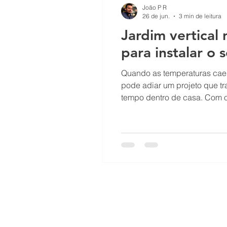
João P R
26 de jun.
3 min de leitura
Jardim vertical
para instalar o 
Quando as temperaturas caem
pode adiar um projeto que t
tempo dentro de casa. Com o 
chegar às estações mais quen
jardim vertical n
© 2023 por
Blu.me Marketing & Com
Política de Privacidade